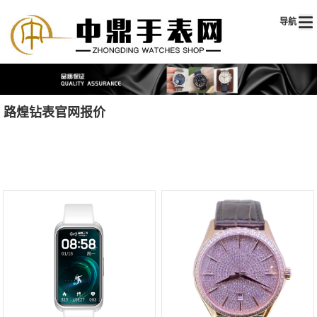
导航
路煌钻表官网报价