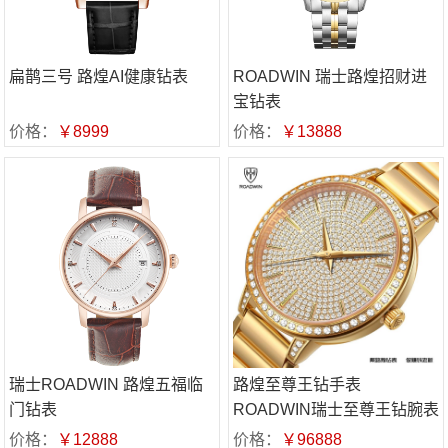
扁鹊三号 路煌AI健康钻表
ROADWIN 瑞士路煌招财进
宝钻表
价格：
￥8999
价格：
￥13888
瑞士ROADWIN 路煌五福临
路煌至尊王钻手表
门钻表
ROADWIN瑞士至尊王钻腕表
价格：
￥12888
价格：
￥96888