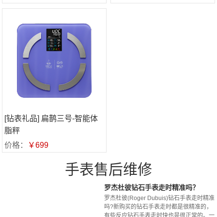
[钻表礼品] 扁鹊三号-智能体
脂秤
价格：
￥699
手表售后维修
罗杰杜彼钻石手表走时精准吗？
罗杰杜彼(Roger Dubuis)钻石手表走时精准
吗?新购买的钻石手表走时都是很精准的，
有些反应钻石手表走时快也是很正常的。一