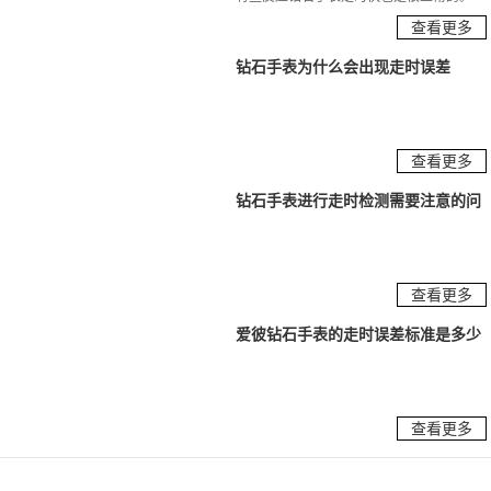
般新购买的钻石手表走时都是偏快的，一般
查看更多
使用一段时间就会走时正常的。
钻石手表为什么会出现走时误差
查看更多
钻石手表进行走时检测需要注意的问
题
查看更多
爱彼钻石手表的走时误差标准是多少
查看更多